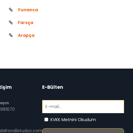
Yunanca
Farsça
Arapça
tişim
E-Bülten
rayın
881670
KVKK Metnini Okudum
@daltondilstudyo.com