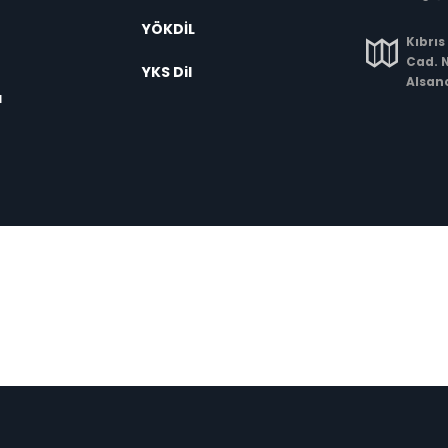
YÖKDİL
Kıbrıs
Cad. N
YKS Dil
Alsan
a