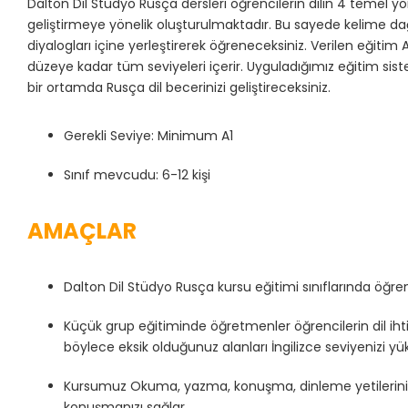
Dalton Dil Stüdyo Rusça dersleri öğrencilerin dilin 4 temel
geliştirmeye yönelik oluşturulmaktadır. Bu sayede kelime dağa
diyalogları içine yerleştirerek öğreneceksiniz. Verilen eğitim
düzeye kadar tüm seviyeleri içerir. Uyguladığımız eğitim sis
bir ortamda Rusça dil becerinizi geliştireceksiniz.
Gerekli Seviye: Minimum A1
Sınıf mevcudu: 6-12 kişi
AMAÇLAR
Dalton Dil Stüdyo Rusça kursu eğitimi sınıflarında öğre
Küçük grup eğitiminde öğretmenler öğrencilerin dil ihtiy
böylece eksik olduğunuz alanları İngilizce seviyenizi yük
Kursumuz Okuma, yazma, konuşma, dinleme yetilerinizi d
konuşmanızı sağlar.