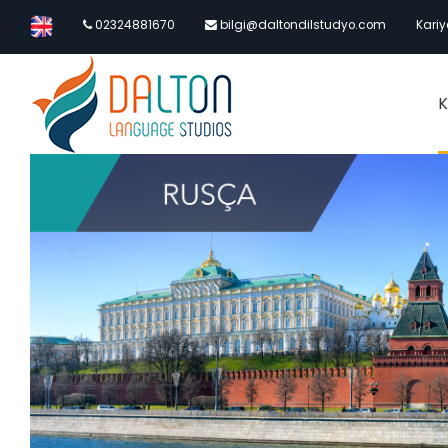
02324881670
bilgi@daltondilstudyo.com
Kariy
K