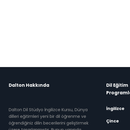
Dalton Hakkında
Dil Eğitim
Programl
İngilizce
Dalton Dil Stüdyo İngilizce Kursu, Dünya
dilleri eğitimleri yeni bir dil öğrenme ve
Çince
öğrendiğiniz dilin becerilerini geliştirmek
üzere tasarlanmıştır. Bunun yanında