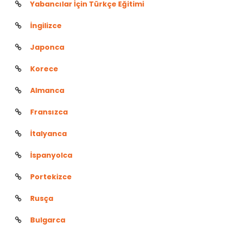
Yabancılar İçin Türkçe Eğitimi
İngilizce
Japonca
Korece
Almanca
Fransızca
İtalyanca
İspanyolca
Portekizce
Rusça
Bulgarca