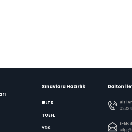
Sınavlara Hazırlık
Dalton İle
arı
IELTS
Bizi A
02324
TOEFL
E-Mail
YDS
bilgi