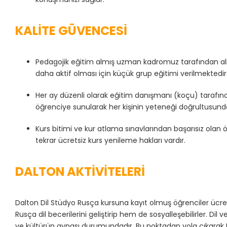
KALİTE GÜVENCESİ
Pedagojik eğitim almış uzman kadromuz tarafından alına
daha aktif olması için küçük grup eğitimi verilmektedir
Her ay düzenli olarak eğitim danışmanı (koçu) tarafında
öğrenciye sunularak her kişinin yeteneği doğrultusunda
Kurs bitimi ve kur atlama sınavlarından başarısız olan 
tekrar ücretsiz kurs yenileme hakları vardır.
DALTON AKTİVİTELERİ
Dalton Dil Stüdyo Rusça kursuna kayıt olmuş öğrenciler ücretsiz
Rusça dil becerilerini geliştirip hem de sosyalleşebilirler. Dil 
ve kültürün aynası durumundadır. Bu noktadan yola çıkarak Da