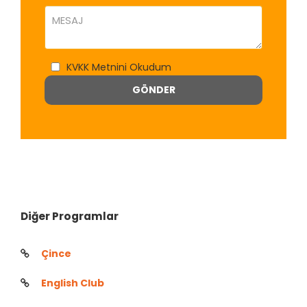
KVKK Metnini Okudum
GÖNDER
Diğer Programlar
Çince
English Club