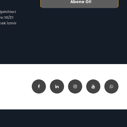
 Şehitleri
o:10/Z1
cak İzmir