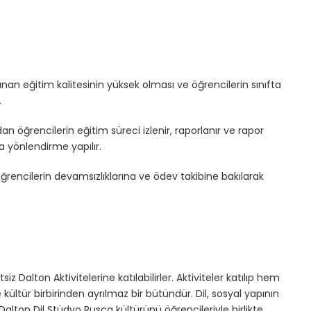
n eğitim kalitesinin yüksek olması ve öğrencilerin sınıfta
.
n öğrencilerin eğitim süreci izlenir, raporlanır ve rapor
 yönlendirme yapılır.
öğrencilerin devamsızlıklarına ve ödev takibine bakılarak
 Dalton Aktivitelerine katılabilirler. Aktiviteler katılıp hem
ve kültür birbirinden ayrılmaz bir bütündür. Dil, sosyal yapının
lton Dil Stüdyo Rusça kültürünü öğrencileriyle birlikte