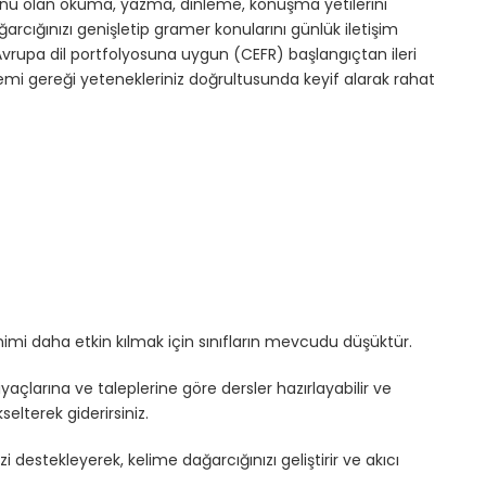
 yönü olan okuma, yazma, dinleme, konuşma yetilerini
rcığınızı genişletip gramer konularını günlük iletişim
 Avrupa dil portfolyosuna uygun (CEFR) başlangıçtan ileri
temi gereği yetenekleriniz doğrultusunda keyif alarak rahat
nimi daha etkin kılmak için sınıfların mevcudu düşüktür.
açlarına ve taleplerine göre dersler hazırlayabilir ve
selterek giderirsiniz.
estekleyerek, kelime dağarcığınızı geliştirir ve akıcı